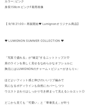
カラー: ピンク
身長158cm ピンクF着用画像
【 9/18 21:00~ 再販開始♥ Lumignonオリジナル商品】
♥ LUMIGNON SUMMER COLLECTION ♥
「写真で盛れる」が“確定”するニットトップス♡
肩のラインを美しく見せるなめらかなオフショルに
胸元にはLUMIGNONのチャーム＋ビジューがきらり⟡.·
ほどよいフィット感と伸びのいいリブ編みで
気になるボディラインも自然にカバーしつつ
ウエストまわりはしっかり引き締まって見えるシルエット◎
どこから見ても「可愛い」と「華奢見え」が叶う