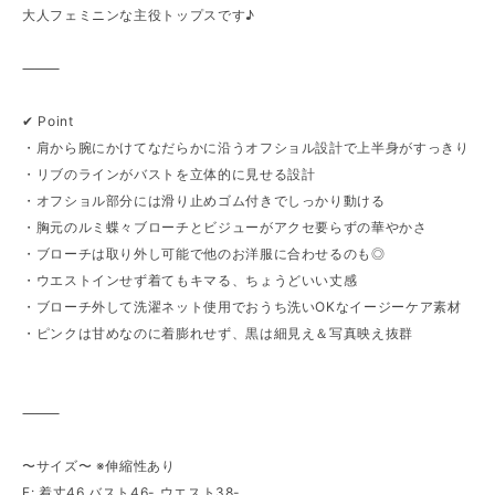
大人フェミニンな主役トップスです♪
⸻
✔︎ Point
・肩から腕にかけてなだらかに沿うオフショル設計で上半身がすっきり
・リブのラインがバストを立体的に見せる設計
・オフショル部分には滑り止めゴム付きでしっかり動ける
・胸元のルミ蝶々ブローチとビジューがアクセ要らずの華やかさ
・ブローチは取り外し可能で他のお洋服に合わせるのも◎
・ウエストインせず着てもキマる、ちょうどいい丈感
・ブローチ外して洗濯ネット使用でおうち洗いOKなイージーケア素材
・ピンクは甘めなのに着膨れせず、黒は細見え＆写真映え抜群
⸻
〜サイズ〜 ※伸縮性あり
F: 着丈46 バスト46- ウエスト38-