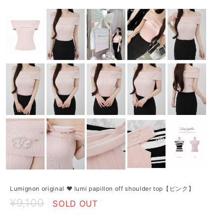
Lumignon original ♥ lumi papillon off shoulder top【ピンク】
¥9,100
SOLD OUT