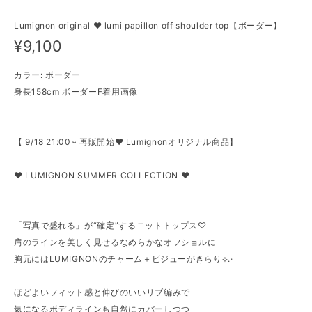
Lumignon original ♥ lumi papillon off shoulder top【ボーダー】
¥9,100
カラー: ボーダー
身長158cm ボーダーF着用画像
【 9/18 21:00~ 再販開始♥ Lumignonオリジナル商品】
♥ LUMIGNON SUMMER COLLECTION ♥
「写真で盛れる」が“確定”するニットトップス♡
肩のラインを美しく見せるなめらかなオフショルに
胸元にはLUMIGNONのチャーム＋ビジューがきらり⟡.·
ほどよいフィット感と伸びのいいリブ編みで
気になるボディラインも自然にカバーしつつ