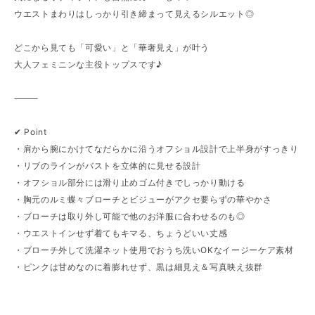
ウエストまわりはしっかり引き締まって見えるシルエット◎
どこから見ても「可愛い」と「華奢見え」が叶う
大人フェミニンな主役トップスです♪
⸻
✔︎ Point
・肩から腕にかけてなだらかに沿うオフショル設計で上半身がすっきり
・リブのラインがバストを立体的に見せる設計
・オフショル部分には滑り止めゴム付きでしっかり動ける
・胸元のルミ蝶々ブローチとビジューがアクセ要らずの華やかさ
・ブローチは取り外し可能で他のお洋服に合わせるのも◎
・ウエストインせず着てもキマる、ちょうどいい丈感
・ブローチ外して洗濯ネット使用でおうち洗いOKなイージーケア素材
・ピンクは甘めなのに着膨れせず、黒は細見え＆写真映え抜群