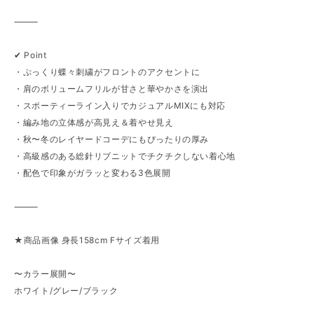
⸻
✔︎ Point
・ぷっくり蝶々刺繍がフロントのアクセントに
・肩のボリュームフリルが甘さと華やかさを演出
・スポーティーライン入りでカジュアルMIXにも対応
・編み地の立体感が高見え＆着やせ見え
・秋〜冬のレイヤードコーデにもぴったりの厚み
・高級感のある総針リブニットでチクチクしない着心地
・配色で印象がガラッと変わる3色展開
⸻
★商品画像 身長158cm Fサイズ着用
〜カラー展開〜
ホワイト/グレー/ブラック