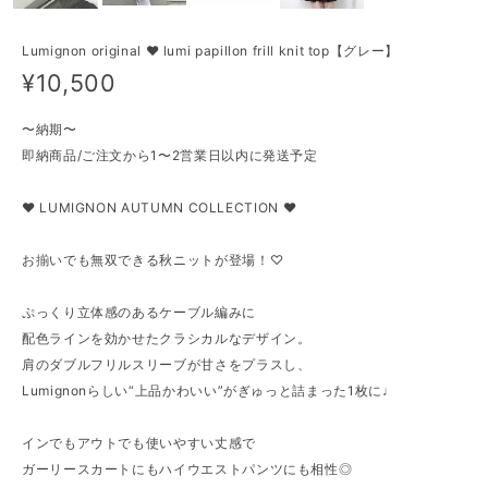
Lumignon original ♥ lumi papillon frill knit top【グレー】
¥10,500
〜納期〜
即納商品/ご注文から1〜2営業日以内に発送予定
♥ LUMIGNON AUTUMN COLLECTION ♥
お揃いでも無双できる秋ニットが登場！♡
ぷっくり立体感のあるケーブル編みに
配色ラインを効かせたクラシカルなデザイン。
肩のダブルフリルスリーブが甘さをプラスし、
Lumignonらしい“上品かわいい”がぎゅっと詰まった1枚に♩
インでもアウトでも使いやすい丈感で
ガーリースカートにもハイウエストパンツにも相性◎