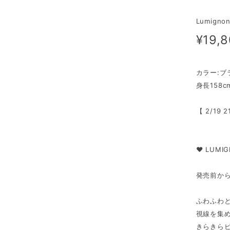
Lumignon
¥19,
カラー:ブ
身長158
【 2/19
♥ LUMIG
発売前か
ふわふわ
視線を集
きらきらビ