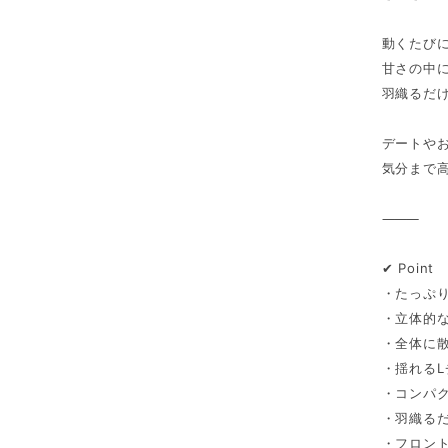
動くたび
甘さの中
羽織るだ
デートや
気分まで高
⸻
✔︎ Point
・たっぷ
・立体的
・全体に
・揺れる
・コンパ
・羽織る
・フロン