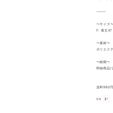
⸻
〜サイズ〜
F: 着丈4
〜素材〜
ポリエステ
〜納期〜
即納商品/
送料980
数量