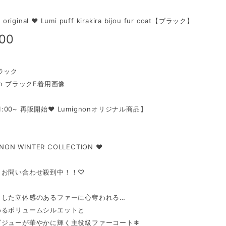
 original ♥ Lumi puff kirakira bijou fur coat【ブラック】
800
ラック
cm ブラックF着用画像
 21:00~ 再販開始♥ Lumignonオリジナル商品】
NON WINTER COLLECTION ♥
らお問い合わせ殺到中！！♡
とした立体感のあるファーに心奪われる…
めるボリュームシルエットと
ジューが華やかに輝く主役級ファーコート❄︎