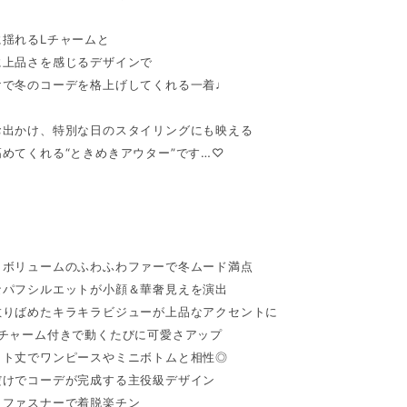
に揺れるLチャームと
に上品さを感じるデザインで
けで冬のコーデを格上げしてくれる一着♩
お出かけ、特別な日のスタイリングにも映える
めてくれる“ときめきアウター”です…♡
りボリュームのふわふわファーで冬ムード満点
なパフシルエットが小顔＆華奢見えを演出
散りばめたキラキラビジューが上品なアクセントに
Lチャーム付きで動くたびに可愛さアップ
クト丈でワンピースやミニボトムと相性◎
だけでコーデが完成する主役級デザイン
トファスナーで着脱楽チン