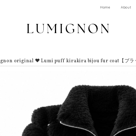
Home
About
gnon original ♥ Lumi puff kirakira bijou fur coat