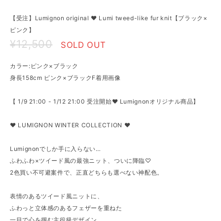
【受注】Lumignon original ♥ Lumi tweed-like fur knit【ブラック×
ピンク】
¥12,500
SOLD OUT
カラー:ピンク×ブラック
身長158cm ピンク×ブラックF着用画像
【 1/9 21:00 - 1/12 21:00 受注開始♥ Lumignonオリジナル商品】
♥ LUMIGNON WINTER COLLECTION ♥
Lumignonでしか手に入らない…
ふわふわ×ツイード風の最強ニット、ついに降臨♡
2色買い不可避案件で、正直どちらも選べない神配色。
表情のあるツイード風ニットに、
ふわっと立体感のあるフェザーを重ねた
一目で心を掴む主役級デザイン。