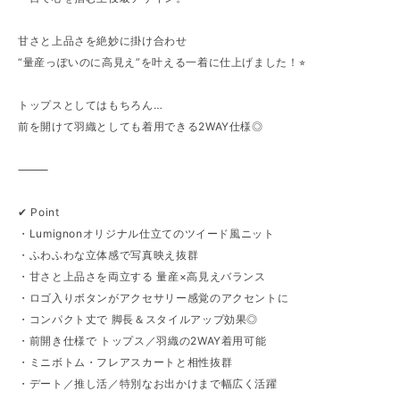
甘さと上品さを絶妙に掛け合わせ
“量産っぽいのに高見え”を叶える一着に仕上げました！⭐︎
トップスとしてはもちろん…
前を開けて羽織としても着用できる2WAY仕様◎
⸻
✔︎ Point
・Lumignonオリジナル仕立てのツイード風ニット
・ふわふわな立体感で写真映え抜群
・甘さと上品さを両立する 量産×高見えバランス
・ロゴ入りボタンがアクセサリー感覚のアクセントに
・コンパクト丈で 脚長＆スタイルアップ効果◎
・前開き仕様で トップス／羽織の2WAY着用可能
・ミニボトム・フレアスカートと相性抜群
・デート／推し活／特別なお出かけまで幅広く活躍