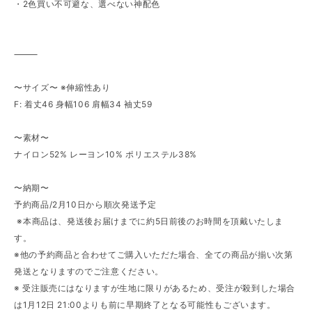
・2色買い不可避な、選べない神配色
⸻
〜サイズ〜 ※伸縮性あり
F: 着丈46 身幅106 肩幅34 袖丈59
〜素材〜
ナイロン52% レーヨン10% ポリエステル38%
〜納期〜
予約商品/2月10日から順次発送予定
⁡ ※本商品は、発送後お届けまでに約5日前後のお時間を頂戴いたしま
す。
※他の予約商品と合わせてご購入いただた場合、全ての商品が揃い次第
発送となりますのでご注意ください。
※ 受注販売にはなりますが生地に限りがあるため、受注が殺到した場合
は1月12日 21:00よりも前に早期終了となる可能性もございます。