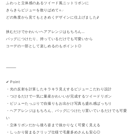
ふわっと立体感のあるツイード風ニットリボンに
きらきらビジューを散りばめて⟡.·
どの角度から見てもときめくデザインに仕上げました♪
挟むだけでかわいいヘアアレンジはもちろん…
バッグにつけたり、持っているだけでも可愛いから
コーデの一部として楽しめるのもポイント◎
⸻
✔︎ Point
・光の反射を計算したキラキラ見えするビジューこだわり設計
・つけるだけで一気に量産かわいいが完成するツイードリボン
・ビジューたっぷりで自撮りもお出かけ写真も盛れ感ばっちり
・ヘアアレンジはもちろん、バッグにつけたり置いているだけでも可愛
い
・立体リボンだから後ろ姿まで抜かりなく可愛く見える
・しっかり留まるクリップ仕様で毛量多めさんも安心◎