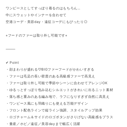
ワンピースとしてすっぽり着るのはもちろん…
中にスウェットやインナーを合わせて
空港コーデ・美容day・遠征コーデにもぴったり◎
⭐︎フードのファーは取り外し可能です⭐︎
⸻
✔︎ Point
・顔まわりが盛れる♡BIGファーフードがかわいすぎる
・ファーは毛足の長い密度のある高級感ファーで高見え
・ファーは取り外し可能で季節やシーンに合わせてアレンジOK
・ゆるっとすっぽり包み込むシルエットがきれいに出るニット素材
・落ち感と重みのある編み地で、ラフになりすぎず自然に高見え
・ワンピース風にも羽織りにも使える万能デザイン
・フロント配色ラインで縦ライン強調、スタイルアップ効果
・ロゴチャーム＆サイドのロゴボタンがさりげない高級感をプラス
・量産／ホビ／遠征／美容dayまで幅広く活躍