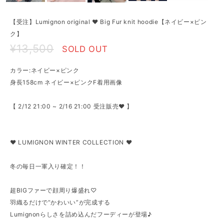
【受注】Lumignon original ♥ Big Fur knit hoodie【ネイビー×ピン
ク】
¥13,500
SOLD OUT
カラー:ネイビー×ピンク
身長158cm ネイビー×ピンクF着用画像
【 2/12 21:00 ~ 2/16 21:00 受注販売♥ 】
♥ LUMIGNON WINTER COLLECTION ♥
冬の毎日一軍入り確定！！
超BIGファーで顔周り爆盛れ♡
羽織るだけで“かわいい”が完成する
Lumignonらしさを詰め込んだフーディーが登場♪