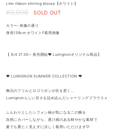
Lmn ribbon shirring blouse【ホワイト】
¥9,900
SOLD OUT
カラー: 画像の通り
身長158cm ホワイトF着用画像
【 6/4 21:00~ 発売開始♥ Lumignonオリジナル商品】
♥ LUMIGNON SUMMER COLLECTION ♥
胸元のフリルとロゴリボンが目を惹く…
Lumignonらしい甘さを詰め込んだシャーリングブラウス♬
ふんわりとしたシフォン袖が気になる二の腕を
自然にカバーしながら、透け感のある軽やかな素材で
夏でも重たく見えずに涼しく着用いただけます♡