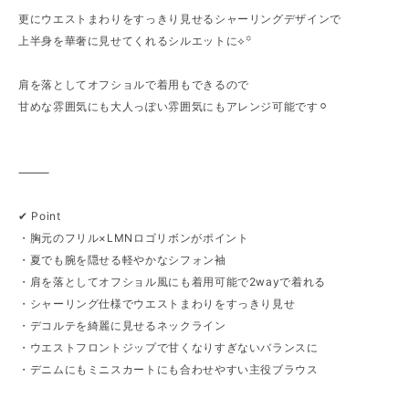
更にウエストまわりをすっきり見せるシャーリングデザインで
上半身を華奢に見せてくれるシルエットに⟡꙳
肩を落としてオフショルで着用もできるので
甘めな雰囲気にも大人っぽい雰囲気にもアレンジ可能です⚪︎
⸻
✔︎ Point
・胸元のフリル×LMNロゴリボンがポイント
・夏でも腕を隠せる軽やかなシフォン袖
・肩を落としてオフショル風にも着用可能で2wayで着れる
・シャーリング仕様でウエストまわりをすっきり見せ
・デコルテを綺麗に見せるネックライン
・ウエストフロントジップで甘くなりすぎないバランスに
・デニムにもミニスカートにも合わせやすい主役ブラウス