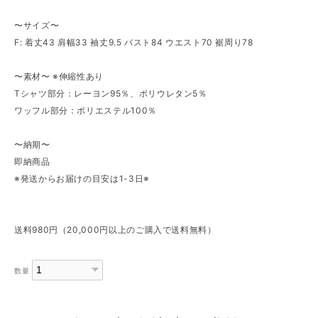
〜サイズ〜
F: 着丈43 肩幅33 袖丈9.5 バスト84 ウエスト70 裾周り78
〜素材〜 ※伸縮性あり
Tシャツ部分：レーヨン95％、ポリウレタン5％
ワッフル部分：ポリエステル100％
〜納期〜
即納商品
※発送からお届けの目安は1-3日※
送料980円（20,000円以上のご購入で送料無料）
数量