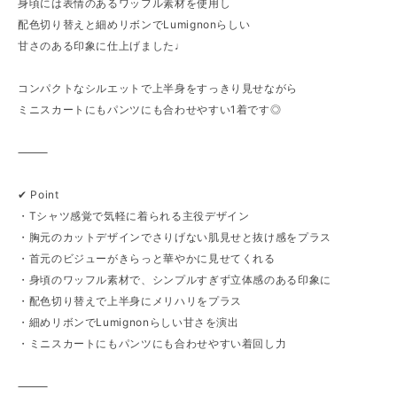
身頃には表情のあるワッフル素材を使用し
配色切り替えと細めリボンでLumignonらしい
甘さのある印象に仕上げました♩
コンパクトなシルエットで上半身をすっきり見せながら
ミニスカートにもパンツにも合わせやすい1着です◎
⸻
✔︎ Point
・Tシャツ感覚で気軽に着られる主役デザイン
・胸元のカットデザインでさりげない肌見せと抜け感をプラス
・首元のビジューがきらっと華やかに見せてくれる
・身頃のワッフル素材で、シンプルすぎず立体感のある印象に
・配色切り替えで上半身にメリハリをプラス
・細めリボンでLumignonらしい甘さを演出
・ミニスカートにもパンツにも合わせやすい着回し力
⸻