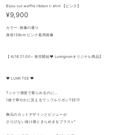
Bijou cut waffle ribbon t-shirt 【ピンク】
¥9,900
カラー: 画像の通り
身長158cm ピンク着用画像
【 6/18 21:00~ 発売開始♥ Lumignonオリジナル商品】
♥ LUMI TEE ♥
Tシャツ感覚で着られるのに…
1枚で華やかに見えるワッフルリボンTEE♡
胸元のカットデザインとビジューが
さりげない抜け感ときらめきをプラス⟡꙳