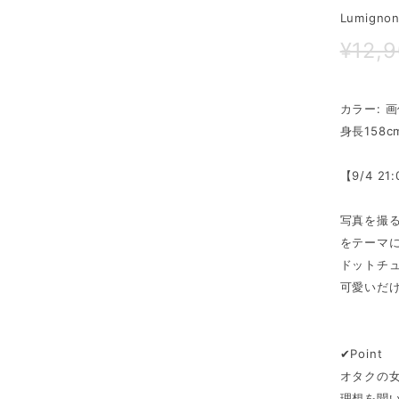
Lumignon 
¥12,
カラー: 
身長158
【9/4 2
写真を撮
をテーマ
ドットチュ
可愛いだ
✔︎Point
オタクの
理想を聞