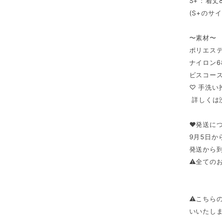
S+ : 着
(S+のサ
〜素材〜
ポリエステ
ナイロン6
ビスコース
♡ 手洗
⁡ 詳しく
♥発送に
9月5日か
発送から到
⚠︎全ての
⚠︎こち
いいたし