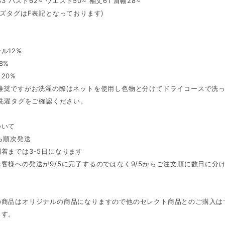
丈83 バスト62~ ウエスト50~ 袖丈61 肩幅28~
イズタグはF表記となっております)
ル12%
8%
20%
い推奨ですがお洗濯の際はネットを使用し色物と分けてドライコースで洗
は洗濯タグをご確認ください。
ついて
ら順次発送
着までは3-5日になります
お客様への発送が9/5に完了するのではなく9/5からご注文順に数日に分
らの商品はオリジナルの商品になりますので他のセレクト商品とのご購入
ます。