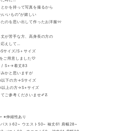
トとかを持って写真を撮るから
わいいもの"が嬉しい
たのを思い出して作ったお洋服୨୧
ニ丈が苦手な方、高身長の方の
お応えして…
Sサイズ/S＋サイズ
ズをご用意しました♡
 / S+→着丈83
好みかと思いますが
cm以下の方→Sサイズ
cm以上の方→S+サイズ
してご参考くださいませ✐☡
〜 ※伸縮性あり
8 バスト62~ ウエスト50~ 袖丈61 肩幅28~