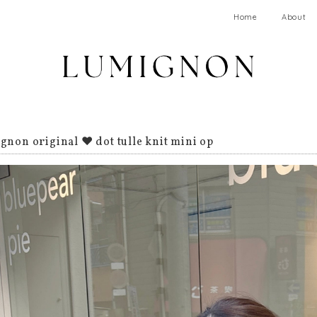
Home
About
gnon original ♥ dot tulle knit mini op