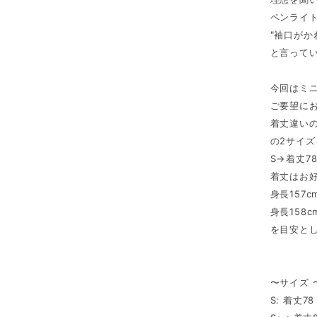
ペンライ
"袖口がか
と言ってい
今回はミ
ご要望に
着丈違いの
の2サイ
S→着丈78
着丈はお
身長157
身長158
を目安と
〜サイズ 
S: 着丈7