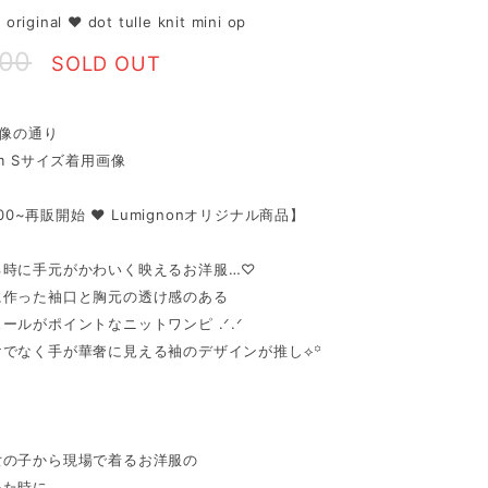
original ♥ dot tulle knit mini op
900
SOLD OUT
画像の通り
cm Sサイズ着用画像
1:00~再販開始 ♥ Lumignonオリジナル商品】
る時に手元がかわいく映えるお洋服…♡
に作った袖口と胸元の透け感のある
ールがポイントなニットワンピ‪ .ᐟ.ᐟ
けでなく手が華奢に見える袖のデザインが推し⟡꙳
女の子から現場で着るお洋服の
いた時に…