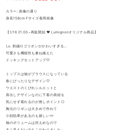
カラー: 画像の通り
身長158cm Fサイズ着用画像
【1/16 21:00~再販開始 ♥ Lumignonオリジナル商品】
⁡Lu. 刺繍ロゴリボンがかわいすぎる…
可愛さも機能性も兼ね備えた
ドッキングセットアップ♡
トップスは袖がブラウスになっている
春にぴったりなデザイン♡
ウエストのくびれシルエットと
肩出しデザインなのに下着の肩紐を
気にせず着れるのが推しポイント◎
胸元のリボンは大きめで作れて
小顔効果があるのも嬉しい୨୧
袖のボリュームは控えめなので
太く見えないのもこだわりました♩