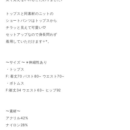
トップスと同素材のニットの
ショートパンツはトップスから
チラッと見えて可愛い♡
セットアップなので身長問わず
着用していただけます✧︎*。
〜サイズ 〜 ※伸縮性あり
・トップス
F: 着丈70 バスト80~ ウエスト70~
・ボトムス
F:裾丈34 ウエスト63~ ヒップ92
〜素材〜
アクリル42%
ナイロン28%