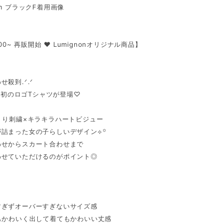
cm ブラックF着用画像
1:00~ 再販開始 ♥ Lumignonオリジナル商品】
せ殺到.ᐟ.ᐟ
non初のロゴTシャツが登場♡
くり刺繍×キラキラハートビジュー
が詰まった女の子らしいデザイン⟡꙳
わせからスカート合わせまで
わせていただけるのがポイント◎
すぎずオーバーすぎないサイズ感
もかわいく出して着てもかわいい丈感