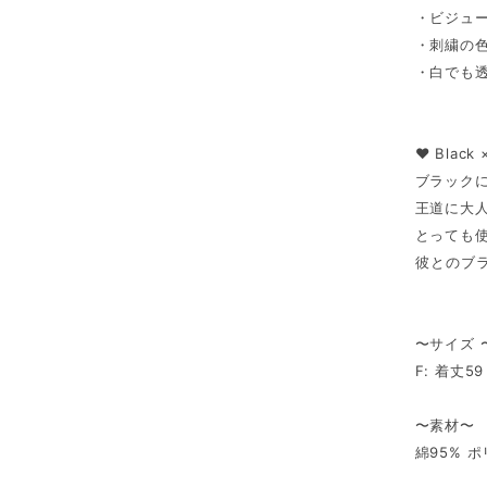
・ビジュ
・刺繍の
・白でも
♥ Black 
ブラック
王道に大
とっても使
⁡彼とのブ
〜サイズ 
F: 着丈5
〜素材〜
綿95% 