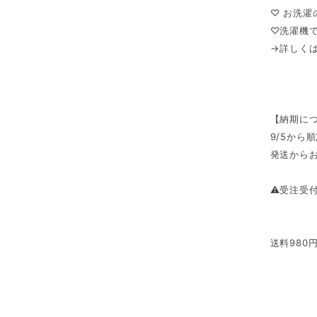
♡ お洗
♡洗濯機
→詳しく
【納期に
9/5から
発送からお
⚠︎受注受
送料980円