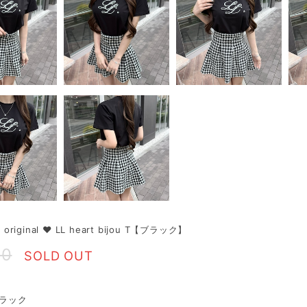
 original ♥ LL heart bijou T【ブラック】
80
SOLD OUT
ブラック