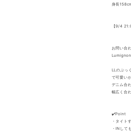
身長158
【9/4 2
お問い合わ
Lumig
LLのぷっ
で可愛い
デニム合
幅広く合
✔️Point
・タイト
・INして