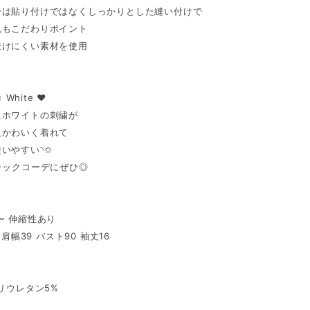
ーは貼り付けではなくしっかりとした縫い付けで
色もこだわりポイント
透けにくい素材を使用
× White ♥
にホワイトの刺繍が
人かわいく着れて
いやすい◝✩
ラックコーデにぜひ◎
〜 伸縮性あり
9 肩幅39 バスト90 袖丈16
ポリウレタン5%