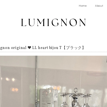
Home
About
gnon original ♥ LL heart bijou T【ブラック】