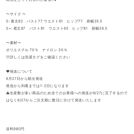
〜サイズ 〜
S: 着丈82 バスト77 ウエスト61 ヒップ77 肩幅35.5
S+: 着丈87 バスト81 ウエスト65 ヒップ81 肩幅36.5
〜素材〜
ポリエステル 70％ ナイロン 30％
♡詳しくは洗濯タグをご確認ください
♥発送について
6月27日から順次発送
発送から到着までは1-2日になります
⚠︎生産数が多い商品のため全てのお客様への発送が6/27に完了するので
はなく6/27からご注文順に数日に分けて発送いたします
送料980円