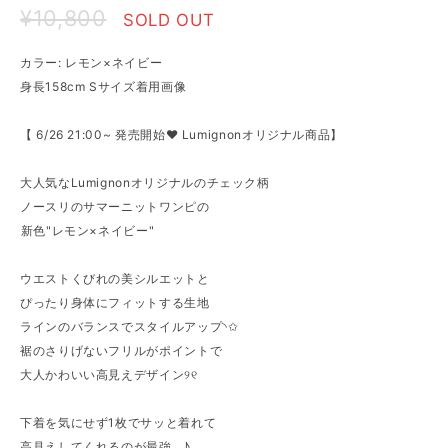
¥10,800
SOLD OUT
カラー: レモン×ネイビー
身長158cm Sサイズ着用画像
【 6/26 21:00~ 発売開始♥ Lumignonオリジナル商品】
大人気なLumignonオリジナルのチェック柄
ノースリのサマーニットワンピの
⁡新色"レモン×ネイビー"
ウエストくびれの美シルエットと
ぴったり身体にフィットする生地
ラインのバランスでスタイルアップ◝✩
裾のさりげないフリルがポイントで
大人かわいい高見えデザイン୨୧
下着を気にせず1枚でサッと着れて
高見えしてくれるのが最強…♪