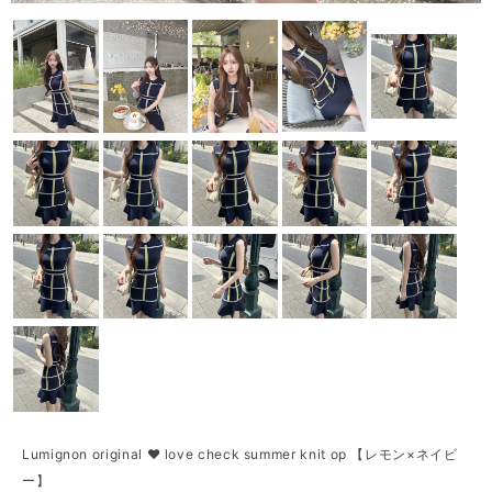
Lumignon original ♥ love check summer knit op 【レモン×ネイビ
ー】