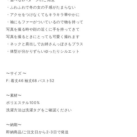
・ふわふわで冬の女の子感がたまらない
・アクセをつけなくてもキラキラ華やかに
・袖にもファーがついているので物を持って
写真を撮る時や顔の近くに手を持ってきて
写真を撮るときにとっても可愛く撮れます
・ネックと肩出しでお姉さんっぽさもプラス
・体型が分かりずらいゆったりシルエット
〜サイズ 〜
F: 着丈46 袖丈68 バスト52
〜素材〜
ポリエステル100%
洗濯方法は洗濯タグをご確認ください
〜納期〜
即納商品/ご注文日から2-3日で発送