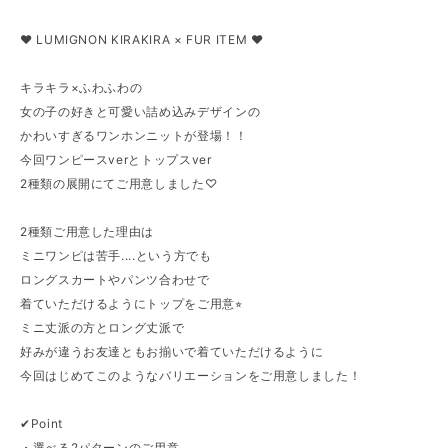
♥ LUMIGNON KIRAKIRA × FUR ITEM ♥
キラキラ×ふわふわの
女の子の好きと可愛い詰め込みデザインの
かわいすぎるワンホンニットが登場！！
今回ワンピースverとトップスver
2種類の展開にてご用意しました♡
2種類ご用意した理由は
ミニワンピは苦手....という方でも
ロングスカートやパンツ合わせで
着ていただけるようにトップをご用意⭐︎
ミニ丈派の方とロング丈派で
好みが違うお友達ともお揃いで着ていただけるように
今回はじめてこのようなバリエーションをご用意しました！
✔︎Point
・選べる2パターンのご用意